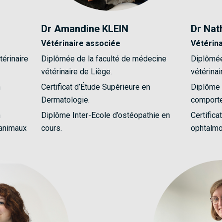
Dr Amandine KLEIN
Dr Na
Vétérinaire associée
Vétérin
térinaire
Diplômée de la faculté de médecine
Diplômée
vétérinaire de Liège.
vétérinai
n
Certificat d’Étude Supérieure en
Diplôme 
Dermatologie.
comporte
n
Diplôme Inter-Ecole d’ostéopathie en
Certifica
 animaux
cours.
ophtalmo